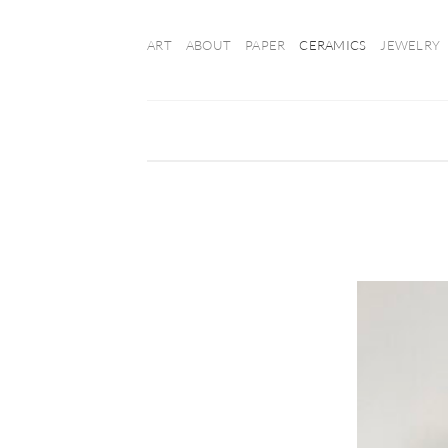
Ga
naar
ART
ABOUT
PAPER
CERAMICS
JEWELRY
inhoud