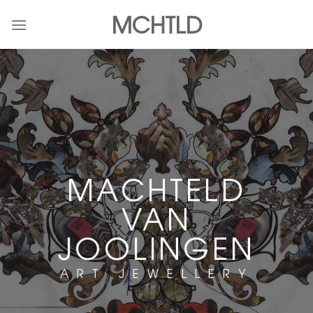
Ga
MCHTLD
naar
inhoud
MACHTELD
VAN
JOOLINGEN
ART JEWELLERY